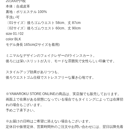
20,000円+税
本体：合成皮革
裏地：ポリエステル 100%
手洗い可
〔01サイズ〕後ろゴムウエスト 58cm、丈 87cm
〔02サイズ〕後ろゴムウエスト 60cm、丈 90cm
size 01 / 02
color BLK
モデル身長 165cm(2サイズを着用)
ミニマルなデザインのフェイクレザーのIラインスカート。
後ろには深いスリットが入り、モードな雰囲気で女性らしい印象です。
スタイルアップ効果がありつつも、
後ろウエストゴム仕様でストレスフリーな履き心地です。
※YAMAROKU STORE ONLINEの商品は、実店舗でも販売しております。
画面上で在庫がある状態になっている場合でもタイミングによっては在庫切
れの場合もございます。
予めご了承下さい。
※お届けの日時はご希望に添えない場合もございます。
定休日や振替定休、営業時間外のご注文やお問い合わせには、翌日以降先着