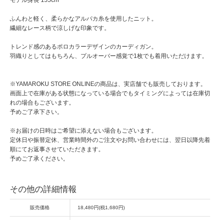
ふんわと軽く、柔らかなアルパカ糸を使用したニット。
繊細なレース柄で涼しげな印象です。
トレンド感のあるポロカラーデザインのカーディガン。
羽織りとしてはもちろん、プルオーバー感覚で1枚でも着用いただけます。
※YAMAROKU STORE ONLINEの商品は、実店舗でも販売しております。
画面上で在庫がある状態になっている場合でもタイミングによっては在庫切
れの場合もございます。
予めご了承下さい。
※お届けの日時はご希望に添えない場合もございます。
定休日や振替定休、営業時間外のご注文やお問い合わせには、翌日以降先着
順にてお返事させていただきます。
予めご了承ください。
その他の詳細情報
販売価格
18,480円(税1,680円)