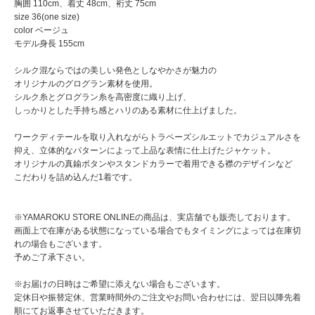
胸囲 110cm、着丈 48cm、裄丈 75cm
size 36(one size)
color ベージュ
モデル身長 155cm
シルク混ならではの美しい発色としなやかさが魅力の
オリジナルのグログラン素材を使用。
シルク糸とグログラン糸を高密度に織り上げ、
しっかりとした手持ち感とハリのある素材に仕上げました。
ワークディテールを取り入れながらトラペーズシルエットでカジュアルさを
抑え、立体的なパターンによって上品な表情に仕上げたジャケット。
オリジナルの真鍮ボタンやスタンドカラーで着用できる襟のデザインなど
こだわりを詰め込んだ1着です。
※YAMAROKU STORE ONLINEの商品は、実店舗でも販売しております。
画面上で在庫がある状態になっている場合でもタイミングによっては在庫切
れの場合もございます。
予めご了承下さい。
※お届けの日時はご希望に添えない場合もございます。
定休日や振替定休、営業時間外のご注文やお問い合わせには、翌日以降先着
順にてお返事させていただきます。