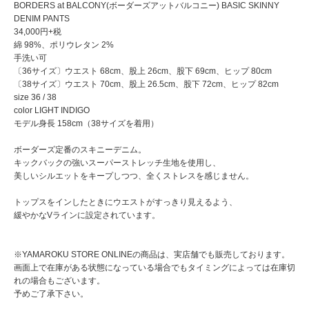
BORDERS at BALCONY(ボーダーズアットバルコニー) BASIC SKINNY
DENIM PANTS
34,000円+税
綿 98%、ポリウレタン 2%
手洗い可
〔36サイズ〕ウエスト 68cm、股上 26cm、股下 69cm、ヒップ 80cm
〔38サイズ〕ウエスト 70cm、股上 26.5cm、股下 72cm、ヒップ 82cm
size 36 / 38
color LIGHT INDIGO
モデル身長 158cm（38サイズを着用）
ボーダーズ定番のスキニーデニム。
キックバックの強いスーパーストレッチ生地を使用し、
美しいシルエットをキープしつつ、全くストレスを感じません。
トップスをインしたときにウエストがすっきり見えるよう、
緩やかなVラインに設定されています。
※YAMAROKU STORE ONLINEの商品は、実店舗でも販売しております。
画面上で在庫がある状態になっている場合でもタイミングによっては在庫切
れの場合もございます。
予めご了承下さい。